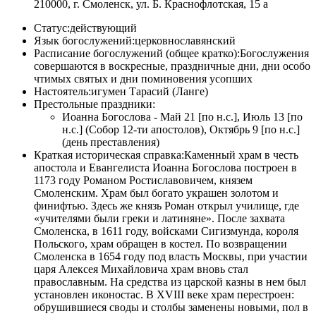
210000, г. Смоленск, ул. Б. Краснофлотская, 15 а
Статус:
действующий
Язык богослужений:
церковнославянский
Расписание богослужений (общее кратко):
Богослужения
совершаются в воскресные, праздничные дни, дни особо
чтимых святых и дни поминовения усопших
Настоятель:
игумен Тарасий (Ланге)
Престольные праздники:
Иоанна Богослова - Май 21 [по н.с.], Июль 13 [по
н.с.] (Собор 12-ти апостолов), Октябрь 9 [по н.с.]
(день преставления)
Краткая историческая справка:
Каменный храм в честь
апостола и Евангелиста Иоанна Богослова построен в
1173 году Романом Ростиславовичем, князем
Смоленским. Храм был богато украшен золотом и
финифтью. Здесь же князь Роман открыл училище, где
«учителями были греки и латиняне». После захвата
Смоленска, в 1611 году, войсками Сигизмунда, короля
Польского, храм обращен в костел. По возвращении
Смоленска в 1654 году под власть Москвы, при участии
царя Алексея Михайловича храм вновь стал
православным. На средства из царской казны в нем был
установлен иконостас. В XVIII веке храм перестроен:
обрушившиеся своды и столбы заменены новыми, пол в