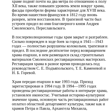
храме поднят почти на два метра по отношению к полу
XII века, также повышен уровень земли вокруг храма,
фасады приобрели формы характерные для XVIII века.
Во время нашествия французов в 1812 году вновь
разорен, затем восстановлен. В трапезной части был
устроен придел во имя благоверного князя Андрея
Смоленского, Переславльского.
В послереволюционные годы храм закрыт и разграблен.
Сильно поврежден в ходе боев за город в 1941—1943
годах — полностью разрушены колокольня, трапезная и
придел. В последние десятилетие перед возвращением
храма епархии, в нем размещался склад строительных
материалов Смоленских реставрационных мастерских.
Реставрация храма в разное время проводилась под
руководством С. Е. Подъяпольского, Т. Е. Каменевой и
Н. Б. Горевой.
Храм передан епархии в мае 1993 года. Приход
зарегистрирован в 1994 году. В 1994—1995 годах
проведены реставрационные работы в интерьере храма,
установлен иконостас. Учитывая историко-культурное
значение храма, основную часть реставрационных работ
оплатил областной департамент культуры, также как и
храмов Петра и Павла, Архангела Михаила,