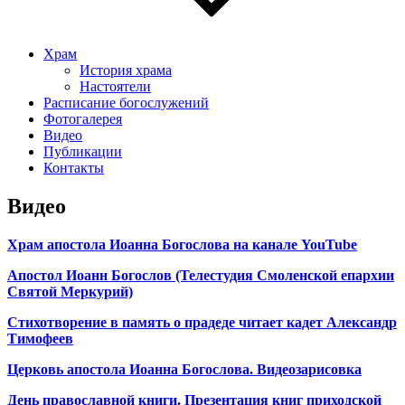
Храм
История храма
Настоятели
Расписание богослужений
Фотогалерея
Видео
Публикации
Контакты
Видео
Храм апостола Иоанна Богослова на канале YouTube
Апостол Иоанн Богослов (Телестудия Смоленской епархии
Святой Меркурий)
Стихотворение в память о прадеде читает кадет Александр
Тимофеев
Церковь апостола Иоанна Богослова. Видеозарисовка
День православной книги. Презентация книг приходской